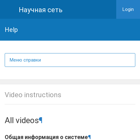
Научная сеть
Login
Help
Меню справки
Video instructions
All videos
¶
Общая информация о системе
¶